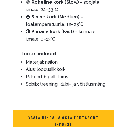
🟢
Roheline kork (Slow)
– soojale
ilmale, 22–33°C
🔵
Sinine kork (Medium)
–
toatemperatuurile, 12–23°C
🔴
Punane kork (Fast)
– külmale
ilmale, 0–13°C
Toote andmed:
Materjal: nailon
Alus: looduslik kork
Pakend: 6 palli torus
Sobib: treening, klubi- ja võistlusmäng
VAATA HINDA JA OSTA FORTSPORT
E-POEST