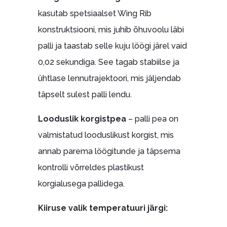
kasutab spetsiaalset Wing Rib
konstruktsiooni, mis juhib õhuvoolu läbi
palli ja taastab selle kuju löögi järel vaid
0,02 sekundiga. See tagab stabiilse ja
ühtlase lennutrajektoori, mis jäljendab
täpselt sulest palli lendu.
Looduslik korgistpea
– palli pea on
valmistatud looduslikust korgist, mis
annab parema löögitunde ja täpsema
kontrolli võrreldes plastikust
korgialusega pallidega.
Kiiruse valik temperatuuri järgi: