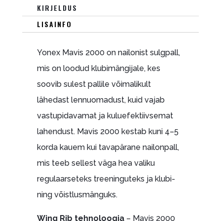
KIRJELDUS
LISAINFO
Yonex Mavis 2000 on nailonist sulgpall,
mis on loodud klubimängijale, kes
soovib sulest pallile võimalikult
lähedast lennuomadust, kuid vajab
vastupidavamat ja kuluefektiivsemat
lahendust. Mavis 2000 kestab kuni 4–5
korda kauem kui tavapärane nailonpall,
mis teeb sellest väga hea valiku
regulaarseteks treeninguteks ja klubi-
ning võistlusmänguks.
Wing Rib tehnoloogia
– Mavis 2000