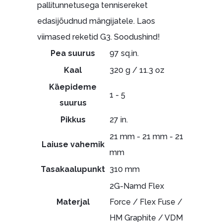
pallitunnetusega tennisereket
edasijõudnud mängijatele. Laos
viimased reketid G3. Soodushind!
Pea suurus
97 sq.in.
Kaal
320 g / 11.3 oz
Käepideme
1 - 5
suurus
Pikkus
27 in.
21 mm - 21 mm - 21
Laiuse vahemik
mm
Tasakaalupunkt
310 mm
2G-Namd Flex
Materjal
Force / Flex Fuse /
HM Graphite / VDM