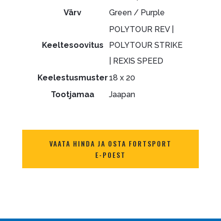
Värv
Green / Purple
POLYTOUR REV |
Keeltesoovitus
POLYTOUR STRIKE
| REXIS SPEED
Keelestusmuster
18 x 20
Tootjamaa
Jaapan
VAATA HINDA JA OSTA FORTSPORT
E-POEST