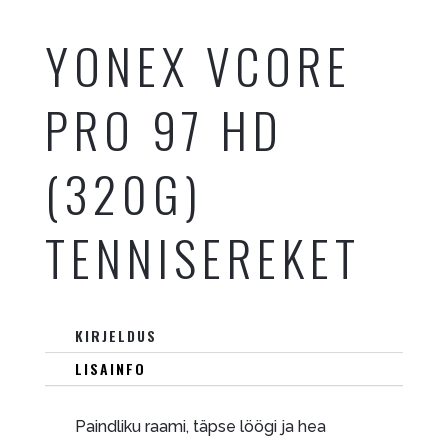
YONEX VCORE
PRO 97 HD
(320G)
TENNISEREKET
KIRJELDUS
LISAINFO
Paindliku raami, täpse löögi ja hea