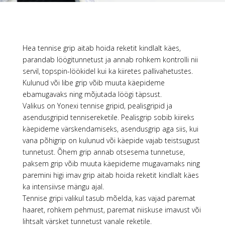
Hea tennise grip aitab hoida reketit kindlalt käes,
parandab löögitunnetust ja annab rohkem kontrolli nii
servil, topspin-löökidel kui ka kiiretes pallivahetustes.
Kulunud või libe grip võib muuta käepideme
ebamugavaks ning mõjutada löögi täpsust.
Valikus on Yonexi tennise gripid, pealisgripid ja
asendusgripid tennisereketile. Pealisgrip sobib kiireks
käepideme värskendamiseks, asendusgrip aga siis, kui
vana põhigrip on kulunud või käepide vajab teistsugust
tunnetust. Õhem grip annab otsesema tunnetuse,
paksem grip võib muuta käepideme mugavamaks ning
paremini higi imav grip aitab hoida reketit kindlalt käes
ka intensiivse mängu ajal.
Tennise gripi valikul tasub mõelda, kas vajad paremat
haaret, rohkem pehmust, paremat niiskuse imavust või
lihtsalt värsket tunnetust vanale reketile.