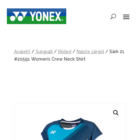
Avaleht
/
Sulgpall
/
Riided
/
Naiste särgid
/ Särk 21
#20591 Women’s Crew Neck Shirt