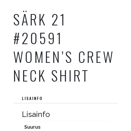
SÄRK 21
#20591
WOMEN’S CREW
NECK SHIRT
LISAINFO
Lisainfo
Suurus